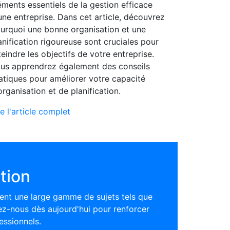
éments essentiels de la gestion efficace
une entreprise. Dans cet article, découvrez
urquoi une bonne organisation et une
anification rigoureuse sont cruciales pour
teindre les objectifs de votre entreprise.
us apprendrez également des conseils
atiques pour améliorer votre capacité
organisation et de planification.
re l'article complet
tion
nt une large gamme de sujets tels que
nez-nous dès aujourd'hui pour renforcer
ssionnels.