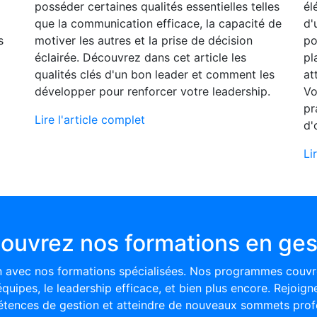
posséder certaines qualités essentielles telles
él
que la communication efficace, la capacité de
d'
s
motiver les autres et la prise de décision
po
éclairée. Découvrez dans cet article les
pl
qualités clés d'un bon leader et comment les
at
développer pour renforcer votre leadership.
Vo
pr
Lire l'article complet
d'
Li
ouvrez nos formations en ges
 avec nos formations spécialisées. Nos programmes couvre
 équipes, le leadership efficace, et bien plus encore. Rejoig
tences de gestion et atteindre de nouveaux sommets profe